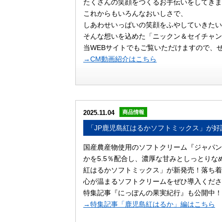
たくさんの笑顔をつくるお手伝いをしてきま
これからもいろんなおいしさで、
しあわせいっぱいの笑顔をふやしていきたい
そんな想いを込めた「ニックン＆セイチャン
当WEBサイトでもご覧いただけますので、
→CM動画紹介はこちら
2025.11.04
商品情報
「JP鹿児島紅はるかソフトミックス」が好
国産農産物使用のソフトクリーム『ジャパン
かを5.5％配合し、濃厚な甘みとしっとりな
紅はるかソフトミックス」が新発売！落ち着
心が温まるソフトクリームをぜひ導入くださ
特集記事『にっぽんの果実紀行』も公開中！
→特集記事「鹿児島紅はるか」編はこちら