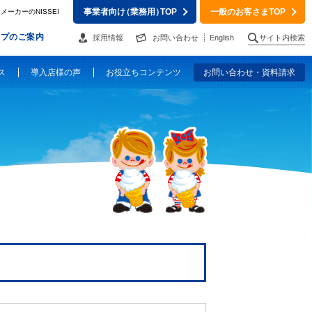
事業者向け
（業務用）
TOP
一般のお客さまTOP
ーカーのNISSEI
ップのご案内
採用情報
お問い合わせ
English
サイト内検索
ス
導入店様の声
お役立ちコンテンツ
お問い合わせ・資料請求