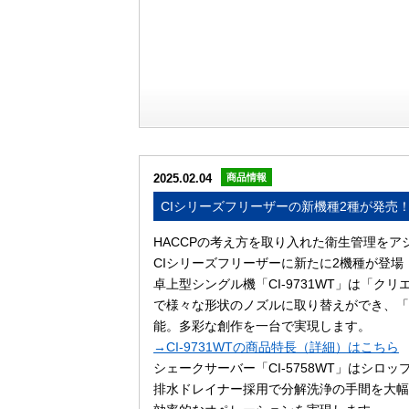
2025.02.04
商品情報
CIシリーズフリーザーの新機種2種が発売
HACCPの考え方を取り入れた衛生管理をア
CIシリーズフリーザーに新たに2機種が登場
卓上型シングル機「CI-9731WT」は「ク
で様々な形状のノズルに取り替えができ、「
能。多彩な創作を一台で実現します。
→CI-9731WTの商品特長（詳細）はこちら
シェークサーバー「CI-5758WT」はシロ
排水ドレイナー採用で分解洗浄の手間を大幅