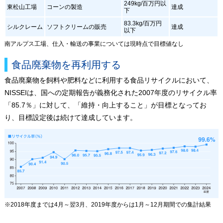
249kg/百万円以
東松山工場
コーンの製造
達成
下
83.3kg/百万円
シルクレーム
ソフトクリームの販売
達成
以下
南アルプス工場、仕入・輸送の事業については現時点で目標値なし
食品廃棄物を再利用する
食品廃棄物を飼料や肥料などに利用する食品リサイクルにおいて、
NISSEIは、国への定期報告が義務化された2007年度のリサイクル率
「85.7％」に対して、
「維持・向上すること」が目標となってお
り、目標設定後は続けて達成しています。
※2018年度までは4月～翌3月、2019年度からは1月～12月期間での集計結果