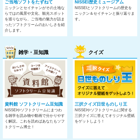
ご当地ソフトをたずねて
NISSEI歴史ミュージアム
ニックンとセイチャンがその土地な
NISSEIとソフトクリームの歴史を
らではの風景や文化、観光スポット
ニックン＆セイチャンと振り返りま
を巡りながら、ご当地の魅力が詰ま
す。
ったソフトクリームのおいしさを紹
介します。
雑学・豆知識
クイズ
資料館 ソフトクリーム豆知識
三択クイズ日世ものしり王
NISSEIやソフトクリームにまつわ
NISSEIやソフトクリームに関する
る雑学を読み物や動画で分かりやす
三択クイズに答えてオリジナル壁紙
く解説。これを読めばあなたもソフ
をゲットしよう！
トクリーム博士！