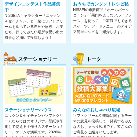
デザインコンテスト作品募集
おうちでカンタン！レシピ帖
中！
NISSEIの市販商品「ホームパック
コーン」「果肉を楽しむフルーツソ
NISSEIのキャラクター「ニックン
ース」を使って、ご家庭でもできる
＆セイチャン」と一緒にソフトクリ
スイーツ、フードメニューのアイデ
ームを食べている自分や家族、お友
ア簡単レシピをご紹介します。
だち、行ってみたい場所や思い出の
風景など描いて投稿しよう！
ステーショナリー
トーク
みんなのおしゃべり広場
ステーショナリーハウス
ソフトクリームや季節に関するテー
ニックン＆セイチャンやソフトクリ
マに意見を投稿して、発表するみん
ームならではのオリジナル壁紙や印
なのおしゃべり広場です。皆さんの
刷して使える手作りのステーショナ
ご意見をご紹介いたします。
リー、ゲームが満載です。
2026年