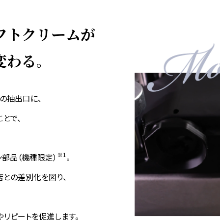
フトクリームが
変わる。
ーの抽出口に、
とで、
※1
ン部品（機種限定）
。
店との差別化を図り、
やリピートを促進します。