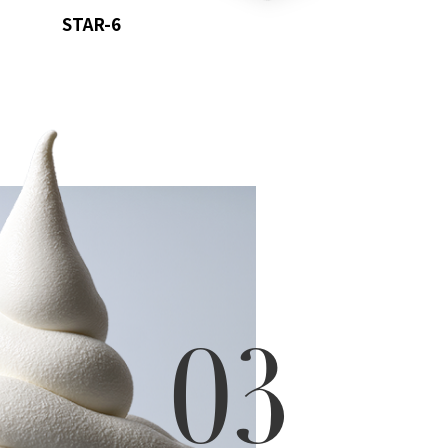
STAR-6
03