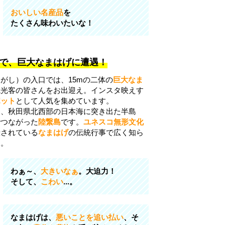
おいしい名産品
を
たくさん味わいたいな！
で、巨大なまはげに遭遇！
がし）の入口では、15mの二体の
巨大なま
観光客の皆さんをお出迎え。インスタ映えす
ポット
として人気を集めています。
は、秋田県北西部の日本海に突き出た半島
でつながった
陸繋島
です。
ユネスコ無形文化
録されている
なまはげ
の伝統行事で広く知ら
す。
わぁ～、
大きいなぁ
。大迫力！
そして、
こわい
...。
なまはげは、
悪いことを追い払い
、そ