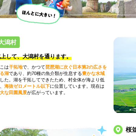
大潟村
北上して、大潟村を通ります。
こは
干拓地
で、かつて
琵琶湖に次ぐ日本第2の広さを
る湖
であり、約70種の魚介類が生息する
豊かな水域
した。湖を干拓してできたため、村全体が海より低
、
海抜ゼロメートル以下
に位置しています。現在は
大な田園風景
が広がっています。
桜