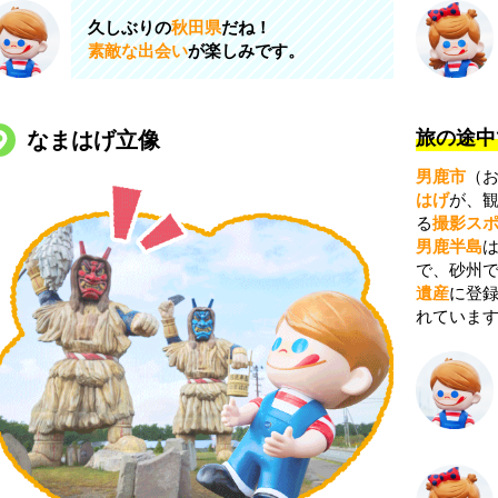
久しぶりの
秋田県
だね！
素敵な出会い
が楽しみです。
旅の途中
なまはげ立像
男鹿市
（お
はげ
が、
る
撮影ス
男鹿半島
で、砂州
遺産
に登
れていま