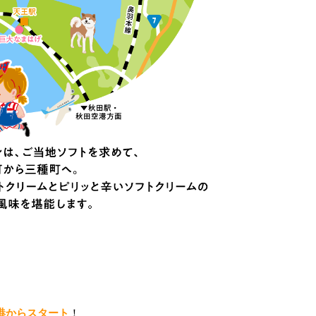
港からスタート
！