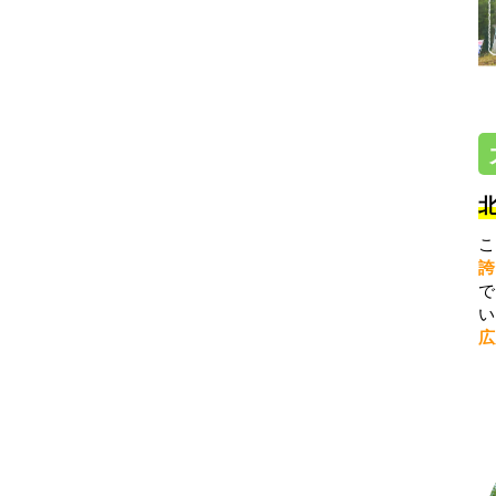
こ
誇
で
い
広