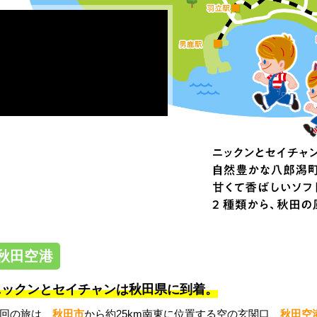
秋田空港
ニックンとセイチャンは秋田県に到着。
回の旅は、
秋田市
から約25km南東に位置する空の玄関口、
秋田空