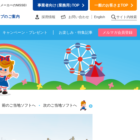
事業者向け
（業務用）
TOP
一般のお客さまTOP
ーカーのNISSEI
ップのご案内
採用情報
お問い合わせ
English
サイト内検索
キャンペーン・プレゼント
お楽しみ・特集記事
メルマガ会員登録
前のご当地ソフトへ
次のご当地ソフトへ