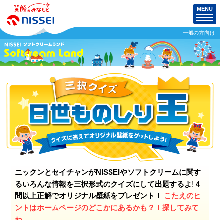
MENU
一般の方向け
ニックンとセイチャンが
NISSEIやソフトクリームに関す
るいろんな情報を
三択形式のクイズにして出題するよ!
4
問以上正解でオリジナル壁紙をプレゼント！
こたえのヒ
ントはホームページの
どこかにあるかも？！探してみて
ね。