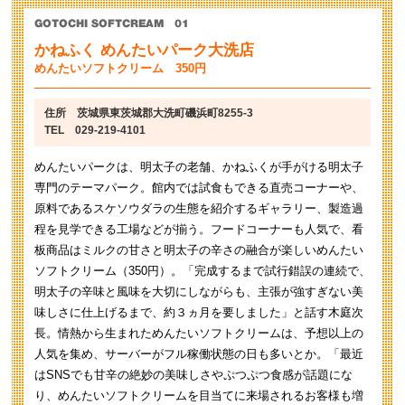
かねふく めんたいパーク大洗店
めんたいソフトクリーム 350円
住所 茨城県東茨城郡大洗町磯浜町8255-3
TEL 029-219-4101
めんたいパークは、明太子の老舗、かねふくが手がける明太子
専門のテーマパーク。館内では試食もできる直売コーナーや、
原料であるスケソウダラの生態を紹介するギャラリー、製造過
程を見学できる工場などが揃う。フードコーナーも人気で、看
板商品はミルクの甘さと明太子の辛さの融合が楽しいめんたい
ソフトクリーム（350円）。「完成するまで試行錯誤の連続で、
明太子の辛味と風味を大切にしながらも、主張が強すぎない美
味しさに仕上げるまで、約３ヵ月を要しました」と話す木庭次
長。情熱から生まれためんたいソフトクリームは、予想以上の
人気を集め、サーバーがフル稼働状態の日も多いとか。「最近
はSNSでも甘辛の絶妙の美味しさやぷつぷつ食感が話題にな
り、めんたいソフトクリームを目当てに来場されるお客様も増