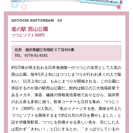
道の駅 西山公園
つつじソフト300円
住所 福井県鯖江市桜町３丁目950番
TEL 0778-51-8181
約5万株が咲き乱れる日本海側随一のつつじの名所として人気の
西山公園。毎年5月上旬にはつつじまつりが行われ多くの人で賑
わい、11月上旬には、もみじまつりが開催される。この公園に
併設するのが道の駅西山公園だ。館内は鯖江の三大地場産業で
あるメガネ、漆器、繊維の情報発信基地でありながら、福井県
のお土産も多彩に揃う。飲食コーナーも注目を集め、つつじソ
フト（300円）が人気だ。「私がイメージする色、風味を叶えた
つつじソフトを開発するまで約2カ月の月日を費やしました」と
話す伊藤努駅長。つつじを彷彿させる美しい色を、目にした人
は思わず「きれい！」と口にするとか。「さっぱりしているの