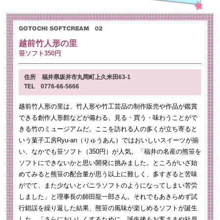
越前竹人形の里
笹ソフト350円
住所 福井県坂井市丸岡町上久米田63-1
TEL 0776-66-5666
越前竹人形の里は、竹人形や竹工芸品の制作販売や作品が鑑賞
できる創作人形館などが備わる、見る・買う・味わうことがで
きる竹のミュージアムだ。ここを訪れる人の多くが立ち寄ると
いう菓子工房Ryu-an（りゅうあん）ではおいしいスイーツが揃
い、なかでも笹ソフト（350円）が人気。「福井の名産の熊笹を
ソフトにできないかと思い開発に挑みました。ところがいざ始
めてみると熊笹の配合量が思う以上に難しく、多すぎると苦味
がでて、また少ないとバニラソフトのようになってしまい苦労
しました」と理事長の師田龍一郎さん。それでもあきらめず試
行錯誤を繰り返した結果、熊笹の風味が楽しめるソフトが誕生
した。「さらにおいしくするために、誕生後もお客さまや社員