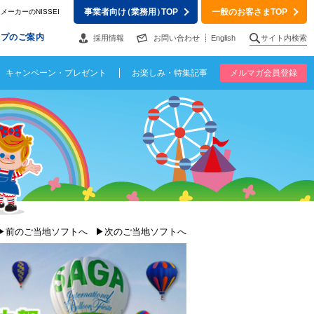
事業者向け
（業務用）
TOP
一般のお客さまTOP
ーカーのNISSEI
ップのご案内
採用情報
お問い合わせ
English
サイト内検索
キャンペーン・プレゼント
お楽しみ・特集記事
メルマガ会員登録
▶前のご当地ソフトへ
▶次のご当地ソフトへ