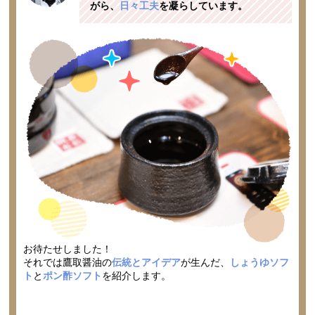
がら、
日々工夫
を凝らしています。
お待たせしました！
それでは鷹取醤油の
伝統とアイデア
が生んだ、
しょうゆソフ
ト
と
ポン酢ソフト
を紹介します。