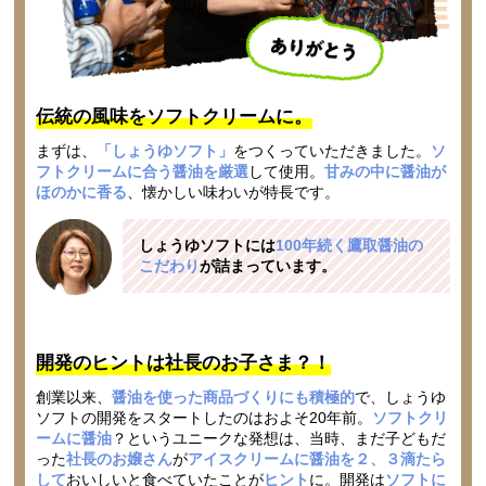
伝統の風味をソフトクリームに。
まずは、
「しょうゆソフト」
をつくっていただきました。
ソ
フトクリームに合う醤油を厳選
して使用。
甘みの中に醤油が
ほのかに香る
、懐かしい味わいが特長です。
しょうゆソフトには
100年続く鷹取醤油の
こだわり
が詰まっています。
開発のヒントは社長のお子さま？！
創業以来、
醤油を使った商品づくりにも積極的
で、しょうゆ
ソフトの開発をスタートしたのはおよそ20年前。
ソフトクリ
ームに醤油
？というユニークな発想は、当時、まだ子どもだ
った
社長のお嬢さん
が
アイスクリームに醤油を２、３滴たら
して
おいしいと食べていたことが
ヒント
に。開発は
ソフトに