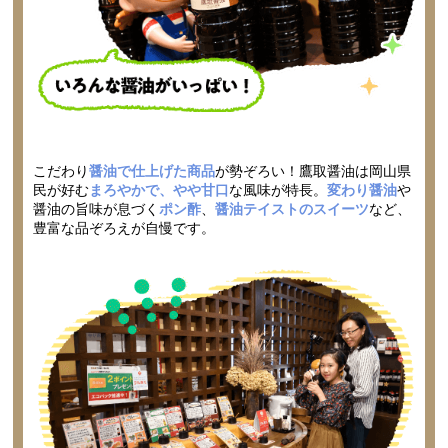
こだわり
醤油で仕上げた商品
が勢ぞろい！
鷹取醤油は岡山県
民が好む
まろやかで、やや甘口
な風味が特長。
変わり醤油
や
醤油の旨味が息づく
ポン酢
、
醤油テイストのスイーツ
など、
豊富な品ぞろえが自慢です。