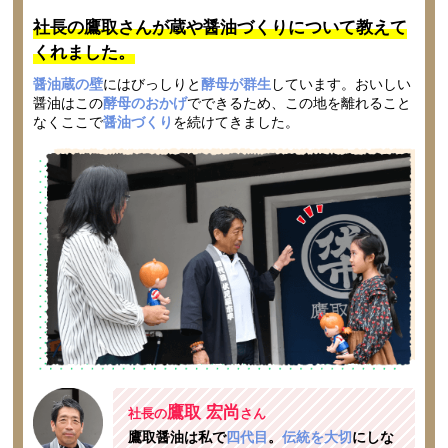
社長の鷹取さんが蔵や醤油づくりについて教えて
くれました。
醤油蔵の壁
にはびっしりと
酵母が群生
しています。おいしい
醤油はこの
酵母のおかげ
でできるため、この地を離れること
なくここで
醤油づくり
を続けてきました。
鷹取 宏尚
社長の
さん
鷹取醤油は私で
四代目
。
伝統を大切
にしな