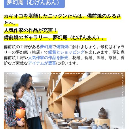
夢幻庵（むげんあん）
カキオコを堪能したニックンたちは、
備前焼のふるさ
とへ。
人気作家の作品が充実！
備前焼のギャラリー、夢幻庵（むげんあん）。
備前焼の工房がある
夢幻庵
で
備前焼
に触れましょう。最初はギャラ
リーの夢幻庵（峠店）で
鑑賞とショッピング
を楽しみます。夢幻庵
備前焼工房や
人気作家の作品を販売
。花器、食器、酒器、茶器、香
炉など素敵な
アイテムが豊富
に揃います。