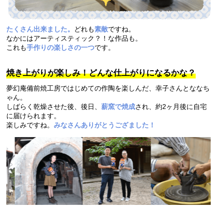
たくさん出来ました。
どれも
素敵
ですね。
なかにはアーティスティック？！な作品も。
これも
手作りの楽しさの一つ
です。
焼き上がりが楽しみ！どんな仕上がりになるかな？
夢幻庵備前焼工房ではじめての作陶を楽しんだ、幸子さんとななち
ゃん。
しばらく乾燥させた後、後日、
薪窯で焼成
され、約2ヶ月後に自宅
に届けられます。
楽しみですね。
みなさんありがとうござました！