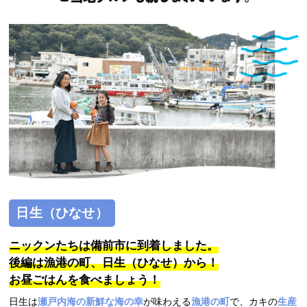
日生（ひなせ）
ニックンたちは備前市に到着しました。
後編は漁港の町、日生（ひなせ）から！
お昼ごはんを食べましょう！
日生は
瀬戸内海の新鮮な海の幸
が味わえる
漁港の町
で、カキの
生産