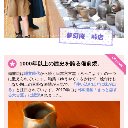
COLUMN
1000年以上の歴史を誇る備前焼。
備前焼は
縄文時代
から続く日本六古窯（ろっこよう）の一つ
に数えられています。釉薬（ゆうやく）をかけず、絵付けも
しない陶土の素朴な表情が人気で、
「使い込むほどに味が出
る」
と注目されています。2017年には
日本遺産「きっと恋す
る六古窯」に認定
されました。