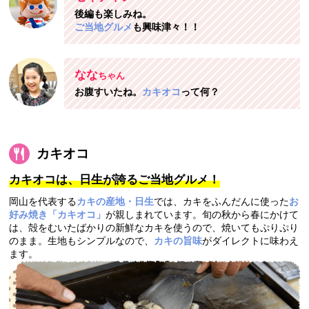
後編も楽しみね。
ご当地グルメ
も興味津々！！
なな
ちゃん
お腹すいたね。
カキオコ
って何？
カキオコ
カキオコは、日生が誇るご当地グルメ！
岡山を代表する
カキの産地・日生
では、カキをふんだんに使った
お
好み焼き「カキオコ」
が親しまれています。旬の秋から春にかけて
は、殻をむいたばかりの新鮮なカキを使うので、焼いてもぷりぷり
のまま。生地もシンプルなので、
カキの旨味
がダイレクトに味わえ
ます。