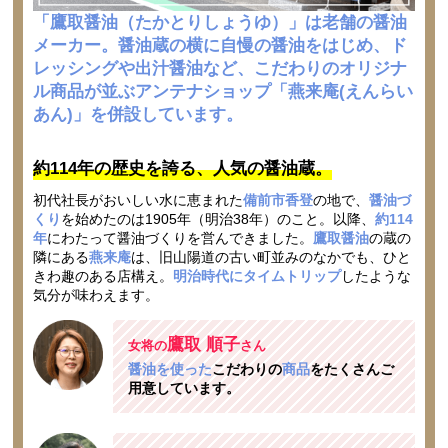
「鷹取醤油（たかとりしょうゆ）」は老舗の醤油
メーカー。醤油蔵の横に自慢の醤油をはじめ、ド
レッシングや出汁醤油など、こだわりのオリジナ
ル商品が並ぶアンテナショップ「燕来庵(えんらい
あん)」を併設しています。
約114年の歴史を誇る、人気の醤油蔵。
初代社長がおいしい水に恵まれた
備前市香登
の地で、
醤油づ
くり
を始めたのは1905年（明治38年）のこと。以降、
約114
年
にわたって醤油づくりを営んできました。
鷹取醤油
の蔵の
隣にある
燕来庵
は、旧山陽道の古い町並みのなかでも、ひと
きわ趣のある店構え。
明治時代にタイムトリップ
したような
気分が味わえます。
鷹取 順子
女将の
さん
醤油を使った
こだわりの
商品
をたくさんご
用意しています。