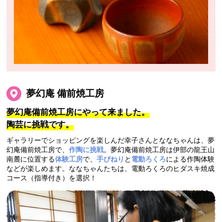
夢幻庵 備前焼工房
夢幻庵備前焼工房にやって来ました。
陶芸に挑戦です。
ギャラリーでショッピングを楽しんだ幸子さんとななちゃんは、夢
幻庵備前焼工房で、
作陶に挑戦
。夢幻庵備前焼工房は伊部の龍王山
南麓に位置する
体験工房
で、
手びねり
と
電動ろくろ
による作陶体験
などが楽しめます。ななちゃんたちは、電動ろくろのヒダスキ焼成
コース（指導付き）を選択！