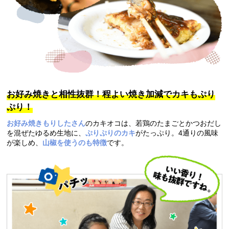
お好み焼きと相性抜群！程よい焼き加減でカキもぷり
ぷり！
お好み焼きもりしたさん
のカキオコは、若鶏のたまごとかつおだし
を混ぜたゆるめ生地に、
ぷりぷりのカキ
がたっぷり。4通りの風味
が楽しめ、
山椒を使うのも特徴
です。