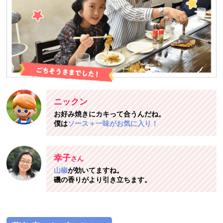
ニックン
お好み焼きにカキって合うんだね。
僕は
ソース＋一味がお気に入り！
幸子
さん
山椒
が効いてますね。
磯の香りがより引き立ちます。