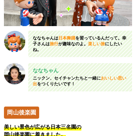
ななちゃんは
日本舞踊
を習っているんだって。幸
子さんは
旅行
が趣味なのよ。
楽しい旅
にしたい
ね。
ななちゃん
ニックン、セイチャンたちと一緒に
おいしい思い
出
をつくりたいです！
岡山後楽園
美しい景色が広がる日本三名園の
岡山後楽園に着きました。