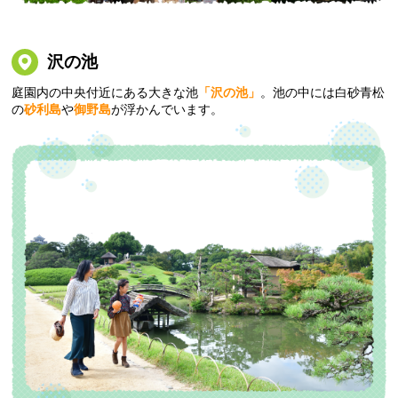
沢の池
庭園内の中央付近にある大きな池
「沢の池」
。池の中には白砂青松
の
砂利島
や
御野島
が浮かんでいます。