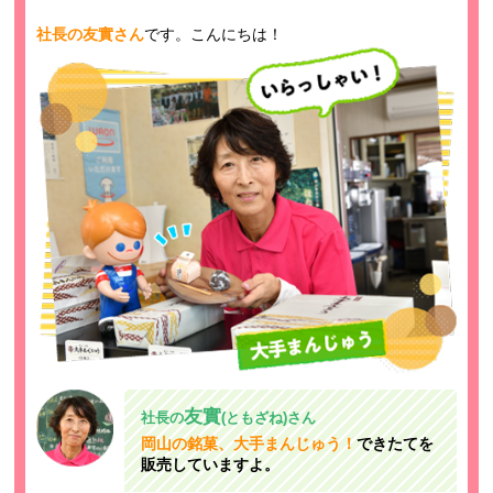
社長の友實さん
です。こんにちは！
友實
社長の
(ともざね)さん
岡山の銘菓、大手まんじゅう！
できたてを
販売していますよ。