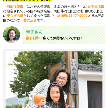
「岡山後楽園」
は水戸の偕楽園、金沢の兼六園とともに
日本三名園
に指定されている国の特別名勝。岡山藩2代藩主の池田剛政が藩主
の
安らぎの場
として造った庭園で、
総面積は14万4000?
と日本三名
園のなかで
一番の広さ
です。
幸子さん
散歩日和！
広くて気持ちいいですね！