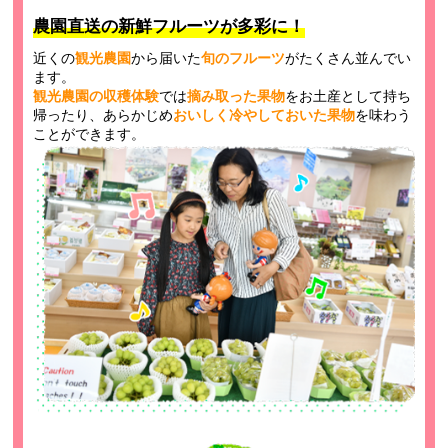
農園直送の新鮮フルーツが多彩に！
近くの
観光農園
から届いた
旬のフルーツ
がたくさん並んでい
ます。
観光農園の収穫体験
では
摘み取った果物
をお土産として持ち
帰ったり、あらかじめ
おいしく冷やしておいた果物
を味わう
ことができます。