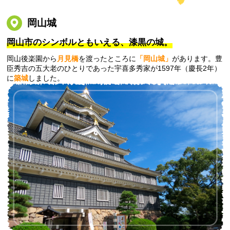
岡山城
岡山市のシンボルともいえる、漆黒の城。
岡山後楽園から
月見橋
を渡ったところに
「岡山城」
があります。豊
臣秀吉の五大老のひとりであった宇喜多秀家が1597年（慶長2年）
に
築城
しました。