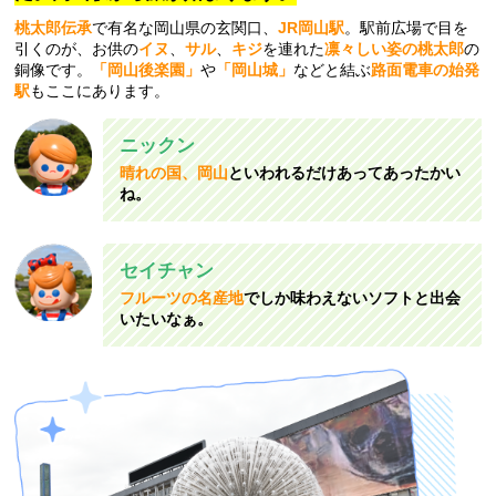
桃太郎伝承
で有名な岡山県の玄関口、
JR岡山駅
。駅前広場で目を
引くのが、お供の
イヌ
、
サル
、
キジ
を連れた
凛々しい姿の桃太郎
の
銅像です。
「岡山後楽園」
や
「岡山城」
などと結ぶ
路面電車の始発
駅
もここにあります。
ニックン
晴れの国、岡山
といわれるだけあってあったかい
ね。
セイチャン
フルーツの名産地
でしか味わえないソフトと出会
いたいなぁ。