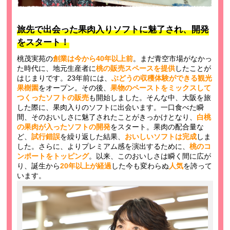
旅先で出会った果肉入りソフトに魅了され、開発
をスタート！
桃茂実苑の
創業は今から40年以上前
。まだ青空市場がなかっ
た時代に、地元生産者に
桃の販売スペースを提供
したことが
はじまりです。23年前には、
ぶどうの収穫体験ができる観光
果樹園
をオープン。その後、
果物のペーストをミックスして
つくったソフトの販売
も開始しました。そんな中、大阪を旅
した際に、果肉入りのソフトに出会います。一口食べた瞬
間、そのおいしさに魅了されたことがきっかけとなり、
白桃
の果肉が入ったソフトの開発
をスタート。果肉の配合量な
ど、
試行錯誤
を繰り返した結果、
おいしいソフトは完成
しま
した。さらに、よりプレミアム感を演出するために、
桃のコ
ンポートをトッピング
。以来、このおいしさは瞬く間に広が
り、誕生から
20年以上が経過
した今も変わらぬ
人気
を誇って
います。