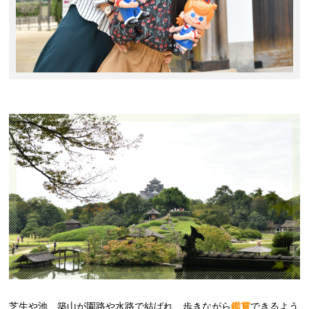
芝生や池、築山が園路や水路で結ばれ、歩きながら
鑑賞
できるよう