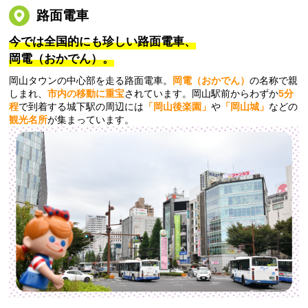
路面電車
今では全国的にも珍しい路面電車、
岡電（おかでん）。
岡山タウンの中心部を走る路面電車。
岡電（おかでん）
の名称で親
しまれ、
市内の移動に重宝
されています。岡山駅前からわずか
5分
程
で到着する城下駅の周辺には
「岡山後楽園」
や
「岡山城」
などの
観光名所
が集まっています。