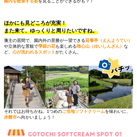
園内を散策する姿
を見ることができるかも？！
ほかにも見どころが充実！
また来て、ゆっくりと周りたいですね。
藩主の居間で、園内外の景勝が一望できる
延養亭（えんようてい）
や立体的な景観で
季節の花
も楽しめる
唯心山（ゆいしんざん）
な
ど、
心が洗われるスポット
がたくさん。
それではお待ちかね。1つめの
ご当地ソフトクリーム
を味わいに、
赤磐市
へ向かいましょう！