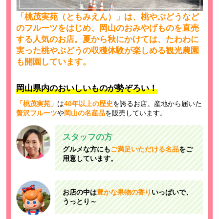
「桃茂実苑（ともみえん）」は、桃やぶどうなど
のフルーツをはじめ、岡山のおみやげものを直売
する人気のお店。夏から秋にかけては、たわわに
実った桃やぶどうの収穫体験が楽しめる観光農園
も開園しています。
岡山県内のおいしいものが勢ぞろい！
「桃茂実苑」
は
40年以上の歴史
を誇るお店。産地から届いた
贅沢フルーツ
や
岡山の名産品
を販売しています。
スタッフの方
グルメな方にも
ご満足いただける名品
をご
用意しています。
お店の中は
豊かな果物の香り
いっぱいで、
うっとり～