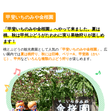
甲斐いちのみや金桜園
「甲斐いちのみや金桜園」へやって来ました。夏は
桃、秋は甲州ぶどうがたわわに実り果物狩りが楽しめ
ます！
桃とぶどうの観光農園として人気の
「甲斐いちのみや金桜園」
。広
い園内では
夏は桃狩り、秋には巨峰、ベリーA、甲斐路（かい
じ）、甲州
など
いろんな種類のぶどう狩り
が楽しめます。