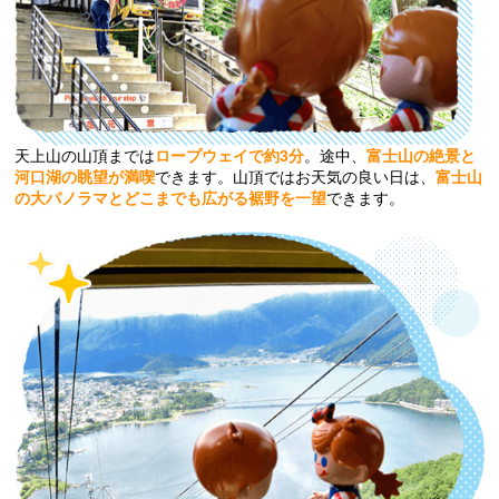
天上山の山頂までは
ロープウェイで約3分
。途中、
富士山の絶景と
河口湖の眺望が満喫
できます。山頂ではお天気の良い日は、
富士山
の大パノラマとどこまでも広がる裾野を一望
できます。