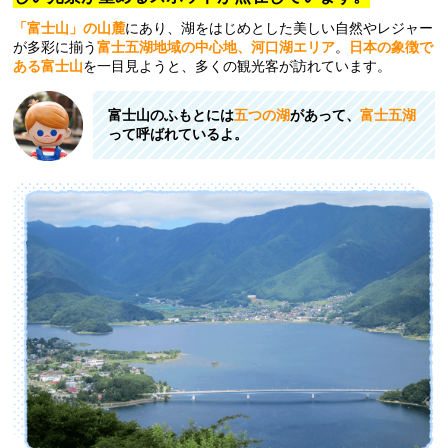
「富士山」の山麓
にあり、湖をはじめとした美しい自然やレジャー
が多彩に揃う
富士五湖地域の中心地、河口湖エリア
。
日本の象徴で
ある富士山
を一目見ようと、多くの観光客が訪れています。
富士山のふもとには
五つの湖
があって、
富士五湖
って呼ばれているよ。