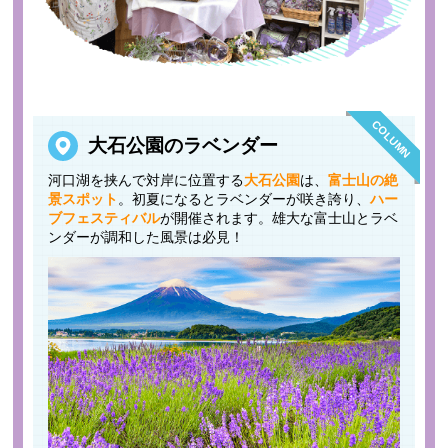
COLUMN
大石公園のラベンダー
河口湖を挟んで対岸に位置する
大石公園
は、
富士山の絶
景スポット
。初夏になるとラベンダーが咲き誇り、
ハー
ブフェスティバル
が開催されます。雄大な富士山とラベ
ンダーが調和した風景は必見！