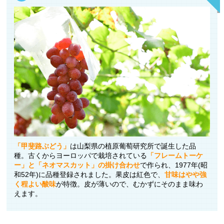
「甲斐路ぶどう」
は山梨県の植原葡萄研究所で誕生した品
種。古くからヨーロッパで栽培されている
「フレームトーケ
ー」と「ネオマスカット」の掛け合わせ
で作られ、1977年(昭
和52年)に品種登録されました。果皮は紅色で、
甘味はやや強
く程よい酸味
が特徴。皮が薄いので、むかずにそのまま味わ
えます。