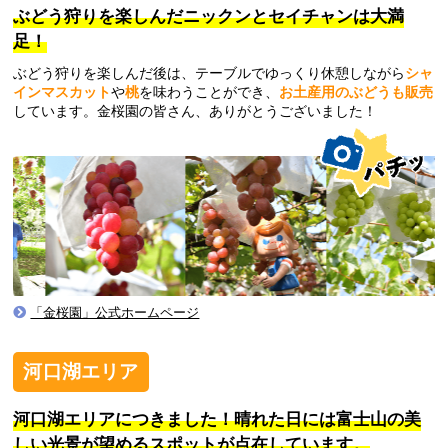
ぶどう狩りを楽しんだニックンとセイチャンは大満
足！
ぶどう狩りを楽しんだ後は、テーブルでゆっくり休憩しながら
シャ
インマスカット
や
桃
を味わうことができ、
お土産用のぶどうも販売
しています。金桜園の皆さん、ありがとうございました！
「金桜園」公式ホームページ
河口湖エリア
河口湖エリアにつきました！
晴れた日には富士山の美
しい光景が望めるスポットが点在しています。