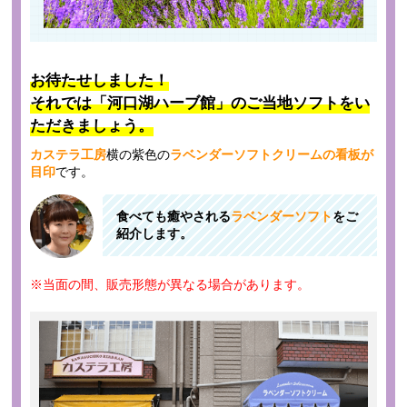
お待たせしました！
それでは「河口湖ハーブ館」のご当地ソフトをい
ただきましょう。
カステラ工房
横の紫色の
ラベンダーソフトクリームの看板が
目印
です。
食べても癒やされる
ラベンダーソフト
をご
紹介します。
※当面の間、販売形態が異なる場合があります。