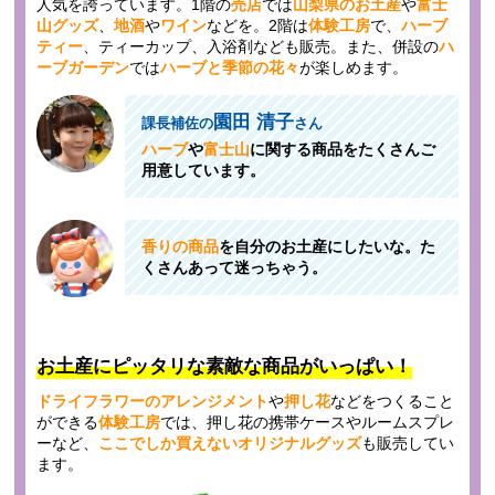
人気を誇っています。1階の
売店
では
山梨県のお土産
や
富士
山グッズ
、
地酒
や
ワイン
などを。2階は
体験工房
で、
ハーブ
ティー
、ティーカップ、入浴剤なども販売。また、併設の
ハ
ーブガーデン
では
ハーブと季節の花々
が楽しめます。
園田 清子
課長補佐の
さん
ハーブ
や
富士山
に関する商品をたくさんご
用意しています。
香りの商品
を自分のお土産にしたいな。た
くさんあって迷っちゃう。
お土産にピッタリな素敵な商品がいっぱい！
ドライフラワーのアレンジメント
や
押し花
などをつくること
ができる
体験工房
では、押し花の携帯ケースやルームスプレ
ーなど、
ここでしか買えないオリジナルグッズ
も販売してい
ます。