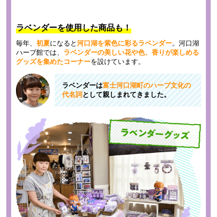
ラベンダーを使用した商品も！
毎年、
初夏
になると
河口湖を紫色に彩るラベンダー
。河口湖
ハーブ館では、
ラベンダーの美しい花や色、香りが楽しめる
グッズを集めたコーナー
を設けています。
ラベンダーは
富士河口湖町のハーブ文化の
代名詞
として親しまれてきました。