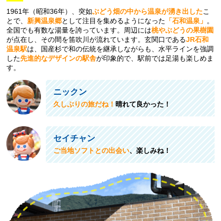
1961年（昭和36年）、突如
ぶどう畑の中から温泉が湧き出した
こ
とで、
新興温泉郷
として注目を集めるようになった
「石和温泉」
。
全国でも有数な湯量を誇っています。周辺には
桃やぶどうの果樹園
が点在し、その間を笛吹川が流れています。玄関口である
JR石和
温泉駅
は、国産杉で和の伝統を継承しながらも、水平ラインを強調
した
先進的なデザインの駅舎
が印象的で、駅前では足湯も楽しめま
す。
ニックン
久しぶりの旅だね！
晴れて良かった！
セイチャン
ご当地ソフトとの出会い
、楽しみね！