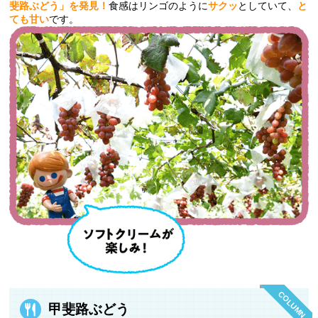
斐路ぶどう」を発見！
食感はリンゴのように
サクッ
としていて、
と
ても甘い
です。
COLUMN
甲斐路ぶどう