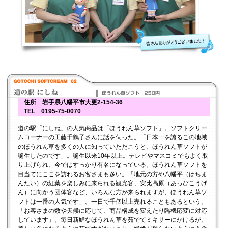
住所 岩手県八幡平市大更2-154-36
TEL 0195-75-0070
道の駅「にしね」の人気商品は「ほうれん草ソフト」。ソフトクリー
ムコーナーの工藤千鶴子さんに話を伺った。「日本一を誇るこの地域
のほうれん草を多くの人に知っていただこうと、ほうれん草ソフトが
誕生したのです」。誕生以来10年以上。テレビやマスコミでもよく取
り上げられ、今ではすっかり有名になっている。ほうれん草ソフトを
目当てにここを訪れるお客さまも多い。「地元の方や八幡平（はちま
んたい）の紅葉を楽しみに来られる観光客、安比高原（あっぴこうげ
ん）に向かう団体客など、いろんな方が来られますが、ほうれん草ソ
フトは一番の人気です」。一日で千個以上売れることもあるという。
「お客さまの数や天候に応じて、商品構成を変えたり臨機応変に対応
しています」。毎日新鮮なほうれん草を茹でてミキサーにかけるが、