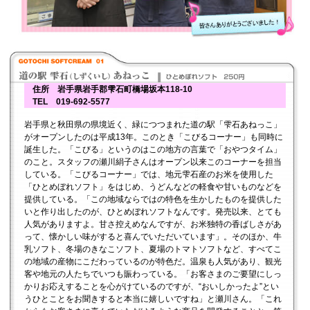
住所 岩手県岩手郡雫石町橋場坂本118-10
TEL 019-692-5577
岩手県と秋田県の県境近く、緑につつまれた道の駅「雫石あねっこ」
がオープンしたのは平成13年。このとき「こびるコーナー」も同時に
誕生した。「こびる」というのはこの地方の言葉で「おやつタイム」
のこと。スタッフの瀬川絹子さんはオープン以来このコーナーを担当
している。「こびるコーナー」では、地元雫石産のお米を使用した
「ひとめぼれソフト」をはじめ、うどんなどの軽食や甘いものなどを
提供している。「この地域ならではの特色を生かしたものを提供した
いと作り出したのが、ひとめぼれソフトなんです。発売以来、とても
人気がありますよ。甘さ控えめなんですが、お米独特の香ばしさがあ
って、懐かしい味がすると喜んでいただいています」。そのほか、牛
乳ソフト、冬場のきなこソフト、夏場のトマトソフトなど、すべてこ
の地域の産物にこだわっているのが特色だ。温泉も人気があり、観光
客や地元の人たちでいつも賑わっている。「お客さまのご要望にしっ
かりお応えすることを心がけているのですが、“おいしかったよ”とい
うひとことをお聞きすると本当に嬉しいですね」と瀬川さん。「これ