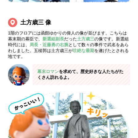
土方歳三 像
1階のフロアには函館ゆかりの偉人の像が並びます。こちらは
幕末期の幕臣で、
新選組副長
だった
土方歳三
の像です。新選組
時代には、
局長・近藤勇の右腕
として数々の事件で武名をあら
わしました。五稜郭は土方歳三が
壮絶な最期
を遂げたとされる
地です。
幕末ロマン
を求めて、歴史好きな人たちがた
くさん訪れるよ。