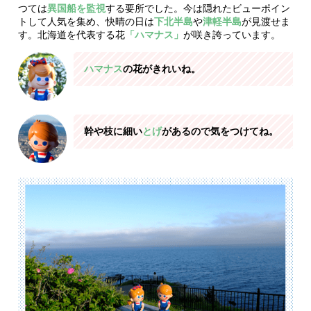
つては
異国船を監視
する要所でした。今は隠れたビューポイン
トして人気を集め、快晴の日は
下北半島
や
津軽半島
が見渡せま
す。北海道を代表する花
「ハマナス」
が咲き誇っています。
ハマナス
の花がきれいね。
幹や枝に細い
とげ
があるので気をつけてね。