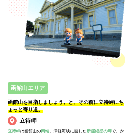
函館山エリア
函館山を目指しましょう。
と、その前に立待岬にち
ょっと寄り道。
立待岬
立待岬
は函館山の
南端
、津軽海峡に面した
断崖絶壁の岬
で、か