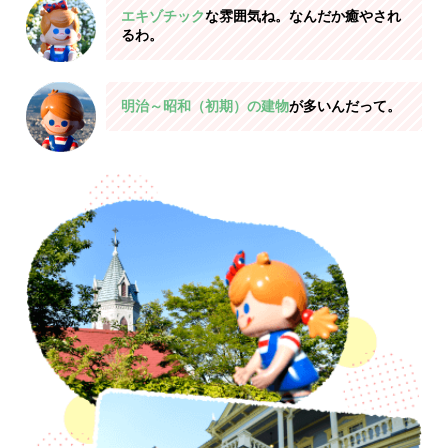
エキゾチック
な雰囲気ね。なんだか癒やされ
るわ。
明治～昭和（初期）の建物
が多いんだって。