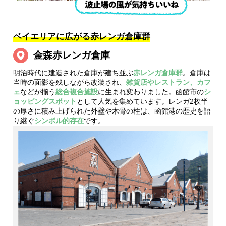
ベイエリアに広がる赤レンガ倉庫群
金森赤レンガ倉庫
明治時代に建造された倉庫が建ち並ぶ
赤レンガ倉庫群
。倉庫は
当時の面影を残しながら改装され、
雑貨店やレストラン、カフ
ェ
などが揃う
総合複合施設
に生まれ変わりました。函館市の
シ
ョッピングスポット
として人気を集めています。レンガ2枚半
の厚さに積み上げられた外壁や木骨の柱は、函館港の歴史を語
り継ぐ
シンボル的存在
です。