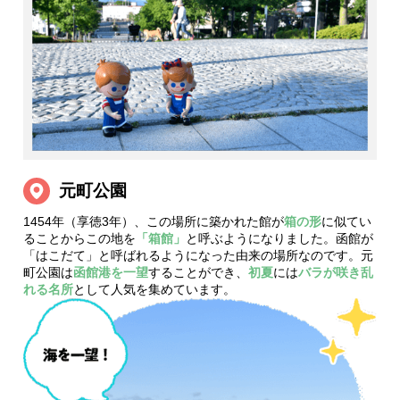
元町公園
1454年（享徳3年）、この場所に築かれた館が
箱の形
に似てい
ることからこの地を
「箱館」
と呼ぶようになりました。函館が
「はこだて」と呼ばれるようになった由来の場所なのです。元
町公園は
函館港を一望
することができ、
初夏
には
バラが咲き乱
れる名所
として人気を集めています。