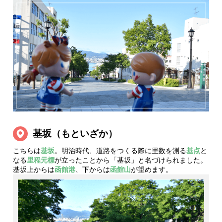
基坂（もといざか）
こちらは
基坂
。明治時代、道路をつくる際に里数を測る
基点
と
なる
里程元標
が立ったことから「基坂」と名づけられました。
基坂上からは
函館港
、下からは
函館山
が望めます。