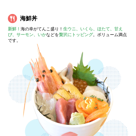
海鮮丼
新鮮！
海の幸がてんこ盛り！
生ウニ、いくら、ほたて、甘え
び、サーモン、いか
などを
贅沢にトッピング
。ボリューム満点
です。