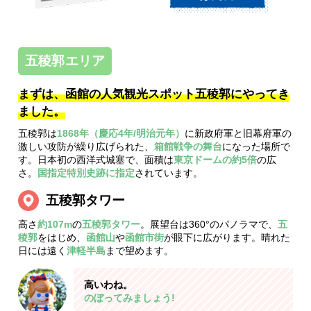
五稜郭エリア
まずは、函館の人気観光スポット五稜郭にやってき
ました。
五稜郭は
1868年（慶応4年/明治元年）
に新政府軍と旧幕府軍の
激しい攻防が繰り広げられた、
箱館戦争の舞台
になった場所で
す。日本初の西洋式城塞で、面積は
東京ドームの約5倍
の広
さ。
国指定特別史跡に指定
されています。
五稜郭タワー
高さ
約107m
の
五稜郭タワー
。展望台は360°のパノラマで、
五
稜郭
をはじめ、
函館山
や
函館市街
が眼下に広がります。晴れた
日には遠く
津軽半島
まで望めます。
高いわね。
のぼってみましょう!