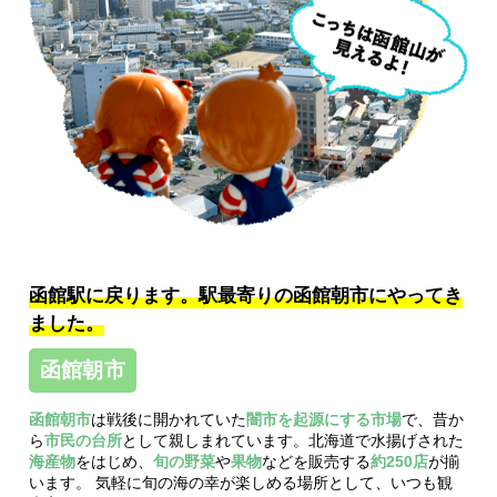
函館駅に戻ります。
駅最寄りの函館朝市にやってき
ました。
函館朝市
函館朝市
は戦後に開かれていた
闇市を起源にする市場
で、昔か
ら
市民の台所
として親しまれています。北海道で水揚げされた
海産物
をはじめ、
旬の野菜
や
果物
などを販売する
約250店
が揃
います。 気軽に旬の海の幸が楽しめる場所として、いつも観