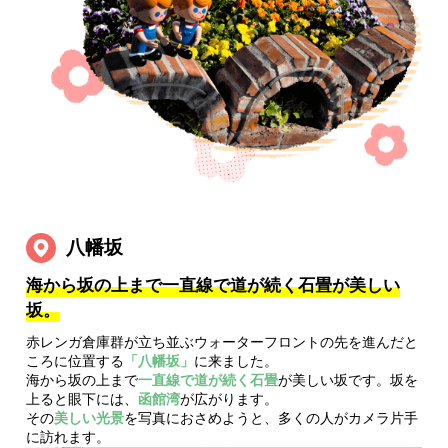
八幡坂
海から坂の上まで一直線で道が続く石畳が美しい
坂。
赤レンガ倉庫群が立ち並ぶウォーターフロントの先を進んだと
ころに位置する
「八幡坂」
に来ました。
海から坂の上まで
一直線で道が続く石畳
が美しい坂です。坂を
上ると眼下には、
函館湾
が広がります。
その
美しい光景
を写真におさめようと、多くの人がカメラ片手
に訪れます。