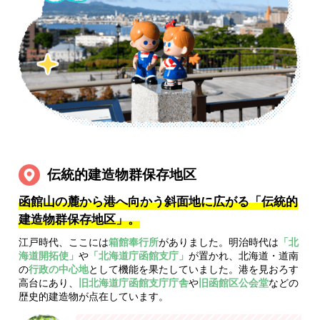
伝統的建造物群保存地区
函館山の麓から港へ向かう斜面地に広がる「伝統的
建造物群保存地区」。
江戸時代、ここには
箱館奉行所
がありました。明治時代は
「北
海道開拓使」
や
「北海道庁函館支庁」
が置かれ、北海道・道南
の
行政の中心地
として機能を果たしていました。港を見おろす
高台にあり、
旧北海道庁函館支庁庁舎
や
旧函館区公会堂
などの
歴史的建造物が点在しています。