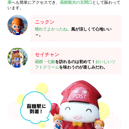
庫
へも簡単にアクセスでき、
函館観光の玄関口
として賑わって
います。
ニックン
晴れてよかったね。
風が涼しくて心地いい
～。
セイチャン
函館・七飯
を訪れるのは初めて！
おいしいソ
フトクリーム
を味わうのが楽しみだわ。