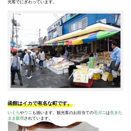
光客でにぎわっています。
函館はイカで有名な町です。
いくら
や
ウニ
も揃います。観光客のお目当ての
毛ガニ
は
生きた
まま販売
されています。