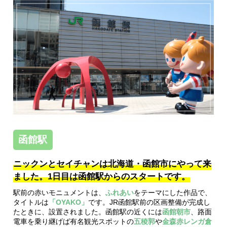
函館駅
ニックンとセイチャンは北海道・函館市にやって来
ました。1日目は函館駅からのスタートです。
駅前の赤いモニュメントは、
ふれあい
をテーマにした作品で、
タイトルは
「OYAKO」
です。
JR函館駅前の区画整備が完成し
たときに、設置されました。
函館駅の近くには
函館朝市
、路面
電車を乗り継げば有名観光スポットの
五稜郭
や
金森赤レンガ倉