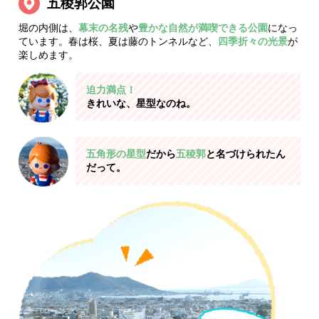
五稜郭公園
堀の内側は、
幕末の名残
や
豊かな自然が満喫できる公園
になっ
ています。春は桜、夏は藤のトンネルなど、
四季折々の光景
が
楽しめます。
迫力満点！
きれいな、星型なのね。
五角形の星型
だから
五稜郭
と名づけられたん
だって。