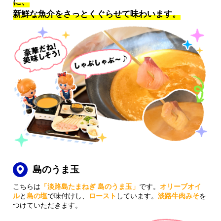
に、
新鮮な魚介をさっとくぐらせて味わいます。
島のうま玉
こちらは
「淡路島たまねぎ 島のうま玉」
です。
オリーブオイ
ル
と
島の塩
で味付けし、
ロースト
しています。
淡路牛肉みそ
を
つけていただきます。