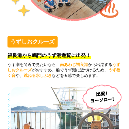
うずしおクルーズ
福良港から鳴門のうず潮遊覧に出発！
うず潮を間近で見たいなら、
南あわじ福良港
から出港する
うず
しおクルーズ
がおすすめ。船でうず潮に近づけるため、
うず巻
く音
や、
跳ねる水しぶき
などを五感で楽しめます。