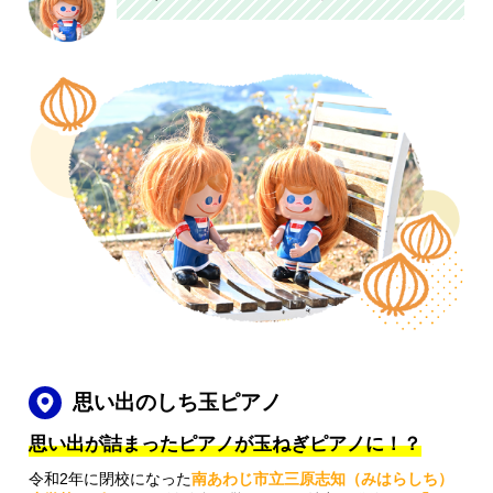
思い出のしち玉ピアノ
思い出が詰まった
ピアノが玉ねぎピアノに！？
令和2年に閉校になった
南あわじ市立三原志知（みはらしち）