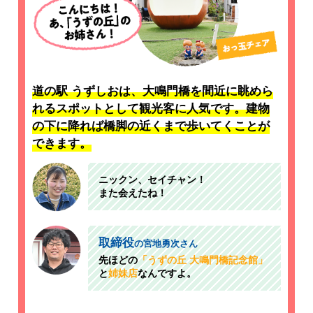
道の駅 うずしおは、大鳴門橋を間近に眺めら
れるスポットとして観光客に人気です。建物
の下に降れば橋脚の近くまで歩いてくことが
できます。
ニックン、セイチャン！
また会えたね！
取締役
の宮地勇次さん
先ほどの
「うずの丘 大鳴門橋記念館」
と
姉妹店
なんですよ。