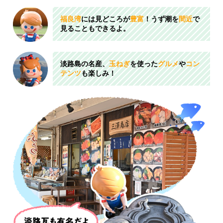
福良湾
には見どころが
豊富
！
うず潮を
間近
で
見ることもできるよ。
淡路島の名産、
玉ねぎ
を使った
グルメ
や
コン
テンツ
も楽しみ！