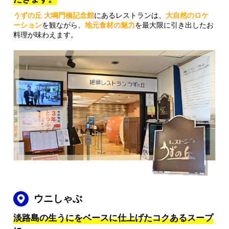
うずの丘 大鳴門橋記念館
にあるレストランは、
大自然のロケ
ーション
を観ながら、
地元食材の魅力
を最大限に引き出したお
料理が味わえます。
ウニしゃぶ
淡路島の生うにをベースに仕上げたコクあるスープ