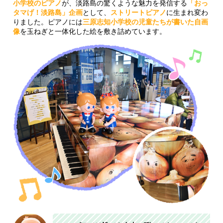
小学校のピアノ
が、淡路島の驚くような魅力を発信する
「おっ
タマげ！淡路島」企画
として、
ストリートピアノ
に生まれ変わ
りました。ピアノには
三原志知小学校の児童たちが書いた自画
像
を玉ねぎと一体化した絵を敷き詰めています。