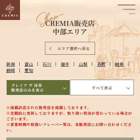
CREMIA販売店
中部エリア
Concept
Line up
エリア選択へ戻る
コンセプト
ラインナップ
新潟
富山
石川
福井
山梨
長野
岐阜
静岡
愛知
Shop
Movies
販売店一覧
動画・PR
クレミア ザ 抹茶
すべて表示
販売店のみを表示
History
Guide
※掲載許諾された販売店を掲載しております。
※定期的に更新しておりますが、取り扱い状況が変わっている場合が
開発エピソード
導入店さまへ
ございます。
※営業時間や取扱いフレーバー等は、各販売店にお問い合わせくださ
い。