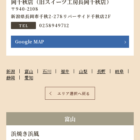
岡千秋店（旧スイーツ工房長岡千秋店）
940-2108
新潟県長岡市千秋2-278リバーサイド千秋店2F
0258949712
Google MAP
新潟
富山
石川
福井
山梨
長野
岐阜
静岡
愛知
エリア選択へ戻る
富山
浜焼き浜風