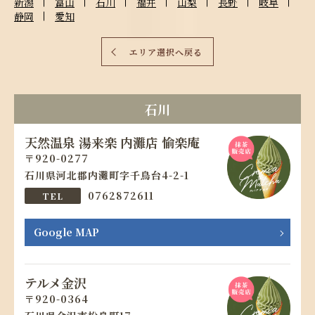
新潟
富山
石川
福井
山梨
長野
岐阜
静岡
愛知
エリア選択へ戻る
石川
天然温泉 湯来楽 内灘店 愉楽庵
920-0277
石川県河北郡内灘町字千鳥台4-2-1
0762872611
Google MAP
テルメ金沢
920-0364