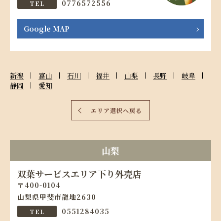
0776572556
Google MAP
新潟
富山
石川
福井
山梨
長野
岐阜
静岡
愛知
エリア選択へ戻る
山梨
双葉サービスエリア下り外売店
400-0104
山梨県甲斐市龍地2630
0551284035