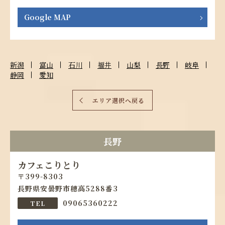
Google MAP
新潟
富山
石川
福井
山梨
長野
岐阜
静岡
愛知
エリア選択へ戻る
長野
カフェこりとり
399-8303
長野県安曇野市穂高5288番3
09065360222