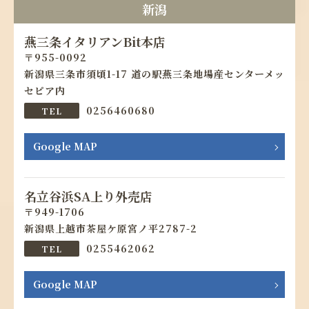
新潟
News
燕三条イタリアンBit本店
955-0092
新潟県三条市須頃1-17 道の駅燕三条地場産センターメッ
導入のお問合せ
セピア内
0256460680
languages
Google MAP
名立谷浜SA上り外売店
949-1706
新潟県上越市茶屋ケ原宮ノ平2787-2
0255462062
Google MAP