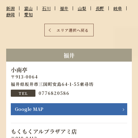
新潟
富山
石川
福井
山梨
長野
岐阜
静岡
愛知
エリア選択へ戻る
福井
小南亭
913-0064
福井県坂井市三国町安島64-1-55東尋坊
0776820586
Google MAP
もくもくアルプラザアミ店